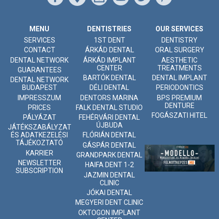
MENU
DENTISTRIES
OUR SERVICES
SERVICES
1ST DENT
DENTISTRY
CONTACT
ÁRKÁD DENTAL
ORAL SURGERY
DENTAL NETWORK
ÁRKÁD IMPLANT
AESTHETIC
CENTER
TREATMENTS
GUARANTEES
BARTÓK DENTAL
DENTAL IMPLANT
DENTAL NETWORK
BUDAPEST
DÉLI DENTAL
PERIODONTICS
IMPRESSZUM
DENTORS MARINA
BPS PREMIUM
DENTURE
PRICES
FALK DENTAL STUDIO
FOGÁSZATI HITEL
PÁLYÁZAT
FEHÉRVÁRI DENTAL
ÚJBUDA
JÁTÉKSZABÁLYZAT
ÉS ADATKEZELÉSI
FLÓRIÁN DENTAL
TÁJÉKOZTATÓ
GÁSPÁR DENTAL
KARRIER
GRANDPARK DENTAL
NEWSLETTER
HAIFA DENT 1-2
SUBSCRIPTION
JAZMIN DENTAL
CLINIC
JÓKAI DENTAL
MEGYERI DENT CLINIC
OKTOGON IMPLANT