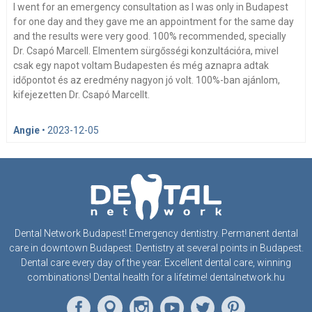
I went for an emergency consultation as I was only in Budapest
for one day and they gave me an appointment for the same day
and the results were very good. 100% recommended, specially
Dr. Csapó Marcell. Elmentem sürgősségi konzultációra, mivel
csak egy napot voltam Budapesten és még aznapra adtak
időpontot és az eredmény nagyon jó volt. 100%-ban ajánlom,
kifejezetten Dr. Csapó Marcellt.
Angie
•
2023-12-05
Dental Network Budapest! Emergency dentistry. Permanent dental
care in downtown Budapest. Dentistry at several points in Budapest.
Dental care every day of the year. Excellent dental care, winning
combinations! Dental health for a lifetime! dentalnetwork.hu