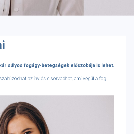
i
kár súlyos fogágy-betegségek előszobája is lehet.
sszahúzódhat az íny és elsorvadhat, ami végül a fog