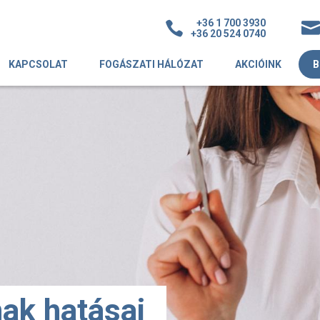
+36 1 700 3930
+36 20 524 0740
KAPCSOLAT
FOGÁSZATI HÁLÓZAT
AKCIÓINK
B
nak hatásai