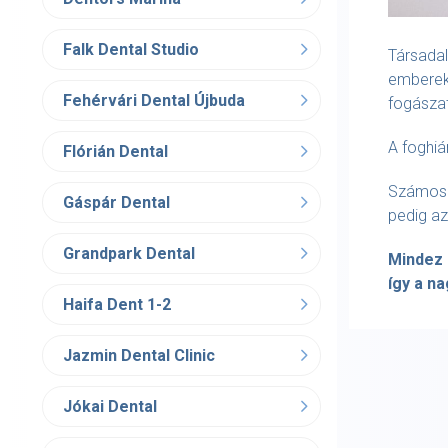
Falk Dental Studio
Társada
emberek 
Fehérvári Dental Újbuda
fogászat
A foghiá
Flórián Dental
Számos k
Gáspár Dental
pedig az
Grandpark Dental
Mindez 
így a n
Haifa Dent 1-2
Jazmin Dental Clinic
Jókai Dental