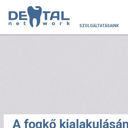
SZOLGÁLTATÁSAINK
A fogkő kialakulásá