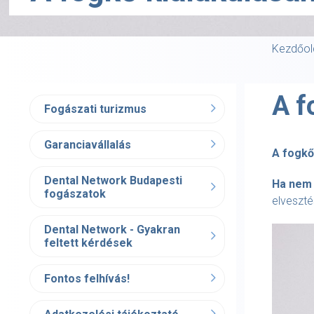
Kezdőol
A f
Fogászati turizmus
Garanciavállalás
A fogkő
Dental Network Budapesti
Ha nem 
fogászatok
elveszté
Dental Network - Gyakran
feltett kérdések
Fontos felhívás!