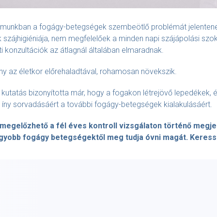
lmunkban a fogágy-betegségek szembeötlő problémát jelentene
szájhigiéniája, nem megfelelőek a minden napi szájápolási szo
i konzultációk az átlagnál általában elmaradnak.
ny az életkor előrehaladtával, rohamosan növekszik.
utatás bizonyította már, hogy a fogakon létrejövő lepedékek, 
 íny sorvadásáért a további fogágy-betegségek kialakulásáért.
megelőzhető a fél éves kontroll vizsgálaton történő megjel
agyobb fogágy betegségektől meg tudja óvni magát. Keress