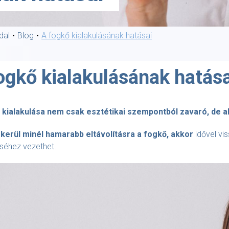
dal
Blog
A fogkő kialakulásának hatásai
ogkő kialakulásának hatása
 kialakulása nem csak esztétikai szempontból zavaró, de a
kerül minél hamarabb eltávolításra a fogkő, akkor
idővel vi
séhez vezethet.