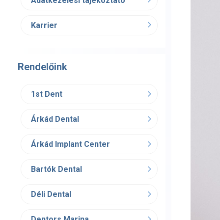
Adatkezelési tájékoztató
Karrier
Rendelőink
1st Dent
Árkád Dental
Árkád Implant Center
Bartók Dental
Déli Dental
Dentors Marina