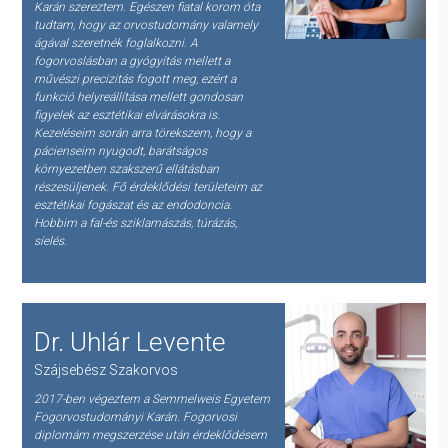
Karán szereztem. Egészen fiatal korom óta
tudtam, hogy az orvostudomány valamely
ágával szeretnék foglalkozni. A
fogorvoslásban a gyógyítás mellett a
művészi precizitás fogott meg, ezért a
funkció helyreállítása mellett gondosan
figyelek az esztétikai elvárásokra is.
Kezeléseim során arra törekszem, hogy a
pácienseim nyugodt, barátságos
környezetben szakszerű ellátásban
részesüljenek. Fő érdeklődési területeim az
esztétikai fogászat és az endodoncia.
Hobbim a fal-és sziklamászás, túrázás,
síelés.
Dr. Uhlár Levente
Szájsebész Szakorvos
2017-ben végeztem a Semmelweis Egyetem
Fogorvostudományi Karán. Fogorvosi
diplomám megszerzése után érdeklődésem