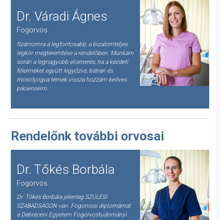
Dr. Váradi Ágnes
Fogorvos
Számomra a legfontosabb, a bizalomteljes
légkör megteremtése a rendelőben. Munkám
során a legnagyobb elismerés, ha a kezdeti
félelmeket együtt legyőzve, bátran és
mosolyogva térnek vissza hozzám kedves
pácienseim.
Rendelőnk további orvosai
Dr. Tőkés Borbála
Fogorvos
Dr. Tőkés Borbála jelenleg SZÜLÉSI
SZABADSÁGON van. Fogorvosi diplomámat
a Debreceni Egyetem Fogorvostudományi