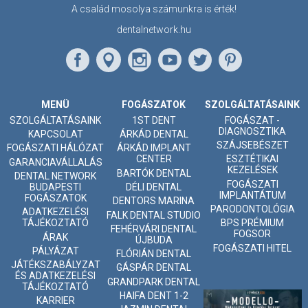
A család mosolya számunkra is érték!
dentalnetwork.hu
MENÜ
FOGÁSZATOK
SZOLGÁLTATÁSAINK
SZOLGÁLTATÁSAINK
1ST DENT
FOGÁSZAT -
DIAGNOSZTIKA
KAPCSOLAT
ÁRKÁD DENTAL
SZÁJSEBÉSZET
FOGÁSZATI HÁLÓZAT
ÁRKÁD IMPLANT
CENTER
ESZTÉTIKAI
GARANCIAVÁLLALÁS
KEZELÉSEK
BARTÓK DENTAL
DENTAL NETWORK
FOGÁSZATI
BUDAPESTI
DÉLI DENTAL
IMPLANTÁTUM
FOGÁSZATOK
DENTORS MARINA
PARODONTOLÓGIA
ADATKEZELÉSI
FALK DENTAL STUDIO
TÁJÉKOZTATÓ
BPS PRÉMIUM
FEHÉRVÁRI DENTAL
FOGSOR
ÁRAK
ÚJBUDA
FOGÁSZATI HITEL
PÁLYÁZAT
FLÓRIÁN DENTAL
JÁTÉKSZABÁLYZAT
GÁSPÁR DENTAL
ÉS ADATKEZELÉSI
GRANDPARK DENTAL
TÁJÉKOZTATÓ
HAIFA DENT 1-2
KARRIER