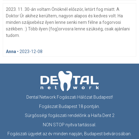
2023. 11. 30-án voltam Önöknél először, letört fog miatt. A
Doktor Úr akihez kerültem, nagyon alapos és kedves volt. Ha
minden szájsebész ilyen lenne senki nem félne a fogorvosi
székben. :) Több ilyen (fog)orvosra lenne szükség, csak ajánlani
tudom.
Anna
•
2023-12-08
Dental Network Fogászati Hálózat Budapest!
Fogászat Budapest 18 pontján.
Sürgősségi fogászati rendelőnk a Haifa Dent 2
NON STOP nyitva tartással.
Fogászati ügyelet az év minden napján, Budapest belvárosában.