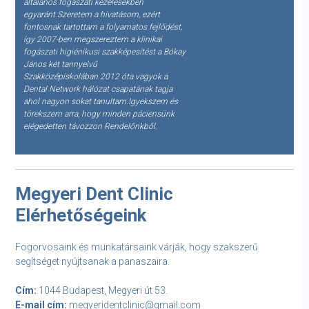
általános fogászati kezelésekben
egyaránt.Szeretem a hivatásom, ezért
fontosnak tartottam a folyamatos fejlődést,
így 2007-ben megszereztem a klinikai
fogászati higiénikusi szakképesítést a Bókay
János két tannyelvű
Szakközépiskolában.2012 óta vagyok a
Dental Network hálózat csapatának tagja
ahol nagyon sokat tanultam.Igyekszem és
törekszem arra, hogy minden páciensünk
elégedetten távozzon Rendelőnkből.
Megyeri Dent Clinic
Elérhetőségeink
Fogorvosaink és munkatársaink várják, hogy szakszerű
segítséget nyújtsanak a panaszaira.
Cím:
1044 Budapest, Megyeri út 53.
E-mail cím:
megyeridentclinic@gmail.com