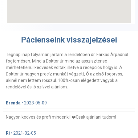
Pácienseink visszajelzései
Tegnapi nap folyamán jártam a rendelőben dr. Farkas Árpádnál
fogtömésen. Mind a Doktor úr mind az asszisztense
mérhetetlenül kedvesek voltak, illetve a recepciós hölgy is. A
Doktor úr nagyon precíz munkát végzett, Ő az első fogorvos,
akinél nem lettem rosszul. 100%-osan elégedett vagyok a
rendelővel és jó szívvel ajánlom.
Brenda
•
2023-05-09
Nagyon kedves és profi mindenki! ❤️Csak ajánlani tudom!
Ri
•
2021-02-05