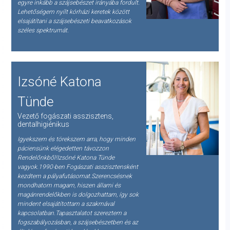
egyre inkább a szájsebészet irányába fordult.
Lehetőségem nyílt kórházi keretek között
elsajátítani a szájsebészeti beavatkozások
széles spektrumát.
Izsóné Katona
Tünde
Vezető fogászati asszisztens,
dentalhigiénikus
Igyekszem és törekszem arra, hogy minden
páciensünk elégedetten távozzon
Rendelőnkből!Izsóné Katona Tünde
vagyok.1990-ben Fogászati asszisztensként
kezdtem a pályafutásomat.Szerencsésnek
mondhatom magam, hiszen állami és
magánrendelőkben is dolgozhattam, így sok
mindent elsajátítottam a szakmával
kapcsolatban.Tapasztalatot szereztem a
fogszabályozásban, a szájsebészetben és az