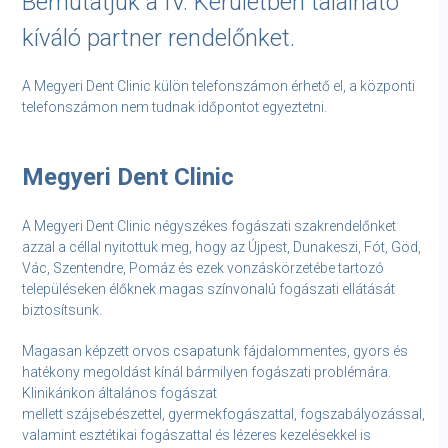
Bemutatjuk a IV. Kerületben található
kíváló partner rendelőnket.
A Megyeri Dent Clinic külön telefonszámon érhető el, a központi
telefonszámon nem tudnak időpontot egyeztetni.
Megyeri Dent Clinic
A Megyeri Dent Clinic négyszékes fogászati szakrendelőnket
azzal a céllal nyitottuk meg, hogy az Újpest, Dunakeszi, Fót, Göd,
Vác, Szentendre, Pomáz és ezek vonzáskörzetébe tartozó
településeken élőknek magas színvonalú fogászati ellátását
biztosítsunk.
Magasan képzett orvos csapatunk fájdalommentes, gyors és
hatékony megoldást kínál bármilyen fogászati problémára.
Klinikánkon általános fogászat
mellett szájsebészettel, gyermekfogászattal, fogszabályozással,
valamint esztétikai fogászattal és lézeres kezelésekkel is