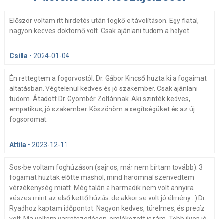
Először voltam itt hirdetés után fogkő eltávolításon. Egy fiatal,
nagyon kedves doktornő volt. Csak ajánlani tudom a helyet.
Csilla
•
2024-01-04
Én rettegtem a fogorvostól. Dr. Gábor Kincső húzta ki a fogaimat
altatásban. Végtelenül kedves és jó szakember. Csak ajánlani
tudom. Átadott Dr. Gyömbér Zoltánnak. Aki szinték kedves,
empatikus, jó szakember. Köszönöm a segítségüket és az új
fogsoromat.
Attila
•
2023-12-11
Sos-be voltam foghúzáson (sajnos, már nem bírtam tovább). 3
fogamat húzták előtte máshol, mind háromnál szenvedtem
vérzékenység miatt. Még talán a harmadik nem volt annyira
vészes mint az első kettő húzás, de akkor se volt jó élmény...) Dr.
Ryadhoz kaptam időpontot. Nagyon kedves, türelmes, és precíz
volt. Ma voltam varratszedésen, emlékezett is rám. Több ilyen jó