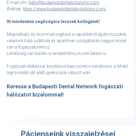
E-mail cím:
hello@budapestdentalsolutions.com
Weblap:
https://www.budapestdentalsolutions.com/
Itt mindenben segítségére lesznek kollégáink!
Megoldható és örömmel segítünk a repülőtérről eljutni hozzánk,
valamint több szálloda és apartman szolgáltatás nagyon közel
van a fogászatunkhoz.
Lehetőség van bérelni a rendelőnkhöz közeli lakást is.
Fogászati ellátással, kezeléssel kapcsolatos kérdéseire, a lehető
legrövidebb idő alatt igyekszünk választ adni.
Keresse a Budapesti Dental Network fogászati
hálózatot bizalommal!
Pácienseink visszajelzései