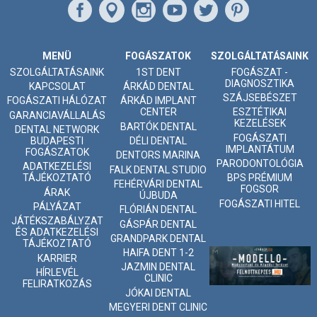
MENÜ
FOGÁSZATOK
SZOLGÁLTATÁSAINK
SZOLGÁLTATÁSAINK
1ST DENT
FOGÁSZAT -
DIAGNOSZTIKA
KAPCSOLAT
ÁRKÁD DENTAL
SZÁJSEBÉSZET
FOGÁSZATI HÁLÓZAT
ÁRKÁD IMPLANT
CENTER
ESZTÉTIKAI
GARANCIAVÁLLALÁS
KEZELÉSEK
BARTÓK DENTAL
DENTAL NETWORK
FOGÁSZATI
BUDAPESTI
DÉLI DENTAL
IMPLANTÁTUM
FOGÁSZATOK
DENTORS MARINA
PARODONTOLÓGIA
ADATKEZELÉSI
FALK DENTAL STUDIO
TÁJÉKOZTATÓ
BPS PRÉMIUM
FEHÉRVÁRI DENTAL
FOGSOR
ÁRAK
ÚJBUDA
FOGÁSZATI HITEL
PÁLYÁZAT
FLÓRIÁN DENTAL
JÁTÉKSZABÁLYZAT
GÁSPÁR DENTAL
ÉS ADATKEZELÉSI
GRANDPARK DENTAL
TÁJÉKOZTATÓ
HAIFA DENT 1-2
KARRIER
JAZMIN DENTAL
HÍRLEVÉL
CLINIC
FELIRATKOZÁS
JÓKAI DENTAL
MEGYERI DENT CLINIC