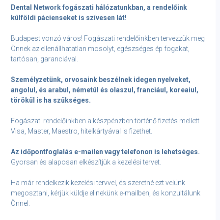
Dental Network fogászati hálózatunkban, a rendelőink
külföldi pácienseket is szívesen lát!
Budapest vonzó város! Fogászati rendelőinkben tervezzük meg
Önnek az ellenállhatatlan mosolyt, egészséges ép fogakat,
tartósan, garanciával.
Személyzetünk, orvosaink beszélnek idegen nyelveket,
angolul, és arabul, németül és olaszul, franciául, koreaiul,
törökül is ha szükséges.
Fogászati rendelőinkben a készpénzben történő fizetés mellett
Visa, Master, Maestro, hitelkártyával is fizethet.
Az időpontfoglalás e-mailen vagy telefonon is lehetséges.
Gyorsan és alaposan elkészítjük a kezelési tervet.
Ha már rendelkezik kezelési tervvel, és szeretné ezt velünk
megosztani, kérjük küldje el nekünk e-mailben, és konzultálunk
Önnel.